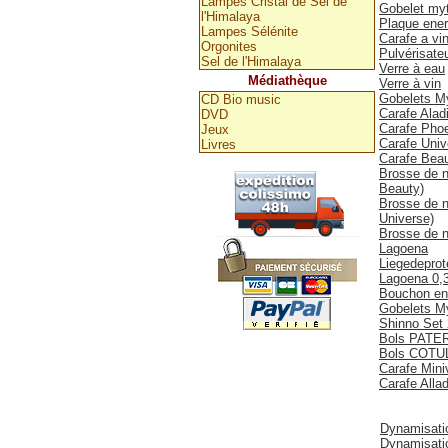
Lampes Cristal de Sel de
Gobelet my
l'Himalaya
Plaque ener
Lampes Sélénite
Carafe a vi
Orgonites
Pulvérisate
Sel de l'Himalaya
Verre à eau
Médiathèque
Verre à vin
Gobelets M
CD Bio music
Carafe Alad
DVD
Carafe Phoe
Jeux
Carafe Uni
Livres
Carafe Bea
Brosse de n
Beauty)
Brosse de n
Universe)
Brosse de n
Lagoena
Liegedeprote
Lagoena 0,
Bouchon en b
Gobelets M
Shinno Set
Bols PATE
Bols COTU
Carafe Mini
Carafe Allad
Dynamiseurs, v
Dynamisati
Dynamisatio