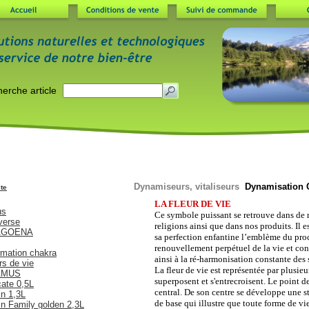
Dynamiseurs, vitaliseurs
Dynamisation C
ite
arafes Nature's Design
LA FLEUR DE VIE
us
Ce symbole puissant se retrouve dans de 
verse
religions ainsi que dans nos produits. Il e
LAGOENA
sa perfection enfantine l’emblème du pro
renouvellement perpétuel de la vie et con
rmation chakra
ainsi à la ré-harmonisation constante des s
rs de vie
La fleur de vie est représentée par plusieu
LAMUS
superposent et s'entrecroisent. Le point de
cate 0,5L
central. De son centre se développe une s
in 1,3L
de base qui illustre que toute forme de vi
in Family golden 2,3L