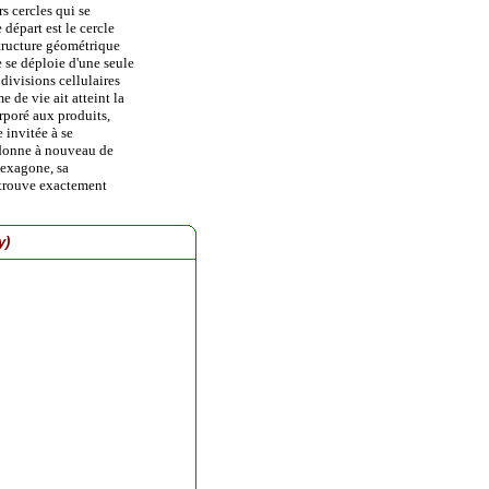
rs cercles qui se
 départ est le cercle
tructure géométrique
e se déploie d'une seule
 divisions cellulaires
 de vie ait atteint la
rporé aux produits,
 invitée à se
rdonne à nouveau de
exagone, sa
etrouve exactement
y)