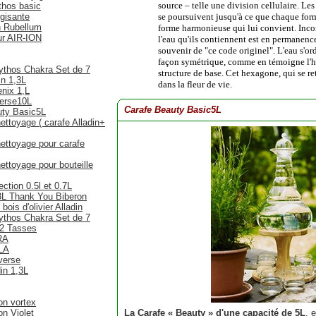
source – telle une division cellulaire. Les
thos basic
gisante
se poursuivent jusqu'à ce que chaque forme
n Rubellum
forme harmonieuse qui lui convient. Inco
ur AIR-ION
l'eau qu'ils contiennent est en permanence
souvenir de "ce code originel". L'eau s'o
façon symétrique, comme en témoigne l'h
ythos Chakra Set de 7
structure de base. Cet hexagone, qui se r
in 1,3L
dans la fleur de vie.
nix 1,L
verse10L
Carafe Beauty Basic5L
uty Basic5L
ettoyage ( carafe Alladin+
ettoyage pour carafe
ettoyage pour bouteille
ction 0.5l et 0.7L
3L Thank You Biberon
ois d'olivier Alladin
ythos Chakra Set de 7
 2 Tasses
RA
LA
verse
in 1,3L
italiseurs
on vortex
n Violet
La Carafe « Beauty » d'une capacité de 5L
, 