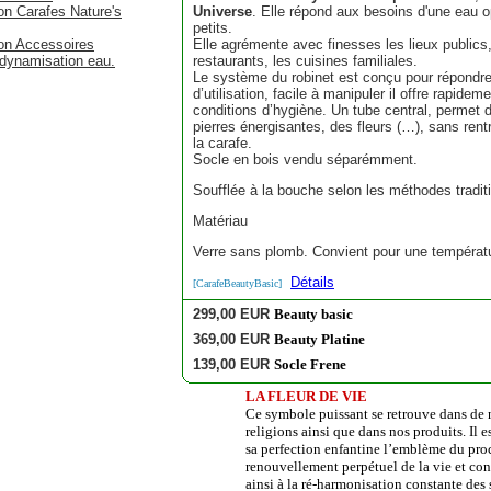
n Carafes Nature's
Universe
. Elle répond aux besoins d'une eau o
petits.
on Accessoires
Elle agrémente avec finesses les lieux publics, 
n dynamisation eau.
restaurants, les cuisines familiales.
Le système du robinet est conçu pour répondre 
d’utilisation, facile à manipuler il offre rapid
conditions d’hygiène. Un tube central, permet d
pierres énergisantes, des fleurs (…), sans rent
la carafe.
Socle en bois vendu séparémment.
Soufflée à la bouche selon les méthodes traditi
Matériau
Verre sans plomb. Convient pour une températu
Détails
[CarafeBeautyBasic]
299,00 EUR
Beauty basic
369,00 EUR
Beauty Platine
139,00 EUR
Socle Frene
LA FLEUR DE VIE
Ce symbole puissant se retrouve dans de 
religions ainsi que dans nos produits. Il e
sa perfection enfantine l’emblème du pro
renouvellement perpétuel de la vie et con
ainsi à la ré-harmonisation constante des s