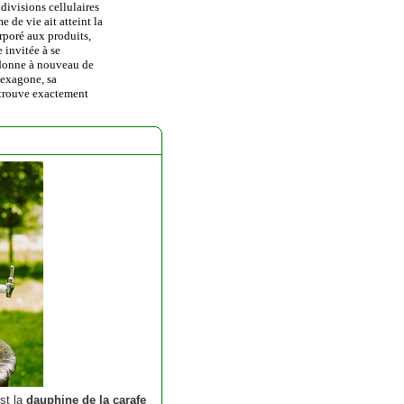
 divisions cellulaires
 de vie ait atteint la
rporé aux produits,
 invitée à se
rdonne à nouveau de
exagone, sa
etrouve exactement
est la
dauphine de la carafe