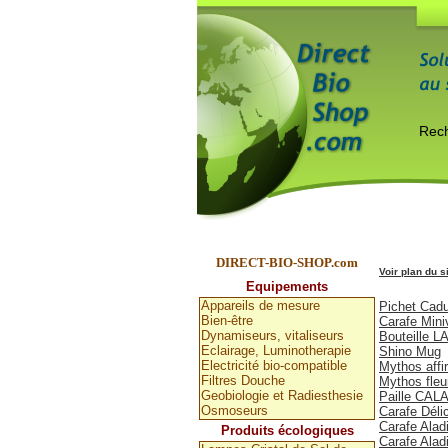
DIRECT-BIO-SHOP.com
Voir plan du s
Equipements
Dynamisation C
Appareils de mesure
Pichet Cad
Bien-être
Carafe Mini
Dynamiseurs, vitaliseurs
Bouteille 
Eclairage, Luminotherapie
Shino Mug
Electricité bio-compatible
Mythos affi
Filtres Douche
Mythos fleu
Geobiologie et Radiesthesie
Paille CA
Osmoseurs
Carafe Déli
Carafe Alad
Produits écologiques
Carafe Alad