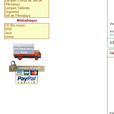
Lampes Cristal de Sel de
l'Himalaya
Lampes Sélénite
Orgonites
Sel de l'Himalaya
Médiathèque
Ve
CD Bio music
DVD
Am
Jeux
[bi
Livres
3,
Câ
Câ