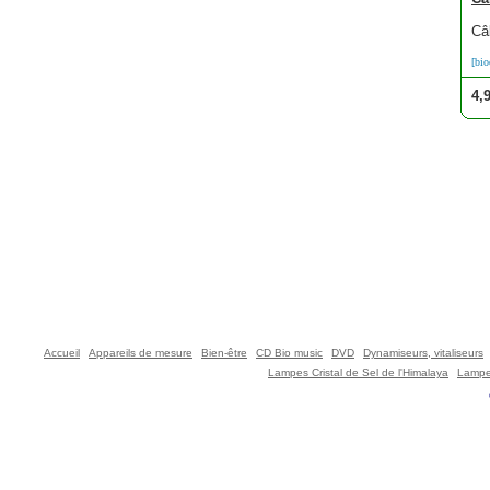
Câ
[bio
4,
Accueil
Appareils de mesure
Bien-être
CD Bio music
DVD
Dynamiseurs, vitaliseurs
Lampes Cristal de Sel de l'Himalaya
Lampe