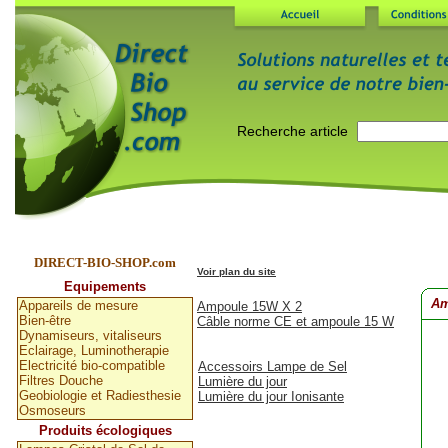
DIRECT-BIO-SHOP.com
Voir plan du site
Equipements
Accessoirs Lampe de Sel
Am
Appareils de mesure
Ampoule 15W X 2
Bien-être
Câble norme CE et ampoule 15 W
Dynamiseurs, vitaliseurs
Eclairage, Luminotherapie
Eclairage, Luminotherapie
Electricité bio-compatible
Accessoirs Lampe de Sel
Filtres Douche
Lumière du jour
Geobiologie et Radiesthesie
Lumière du jour Ionisante
Osmoseurs
Produits écologiques