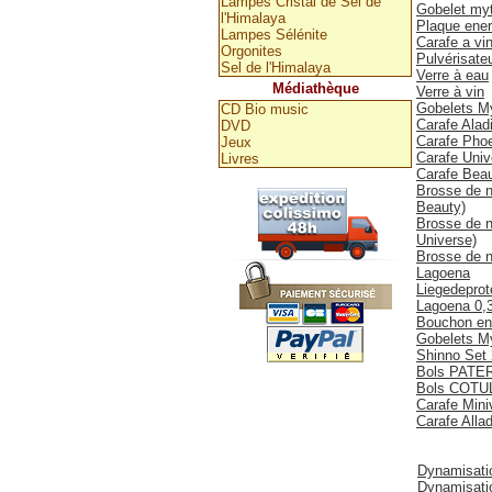
Lampes Cristal de Sel de
Gobelet my
l'Himalaya
Plaque ener
Lampes Sélénite
Carafe a vi
Orgonites
Pulvérisate
Sel de l'Himalaya
Verre à eau
Médiathèque
Verre à vin
Gobelets M
CD Bio music
Carafe Alad
DVD
Carafe Phoe
Jeux
Carafe Uni
Livres
Carafe Bea
Brosse de n
Beauty)
Brosse de n
Universe)
Brosse de n
Lagoena
Liegedeprote
Lagoena 0,
Bouchon en b
Gobelets M
Shinno Set
Bols PATE
Bols COTU
Carafe Mini
Carafe Allad
Dynamiseurs, v
Dynamisati
Dynamisatio