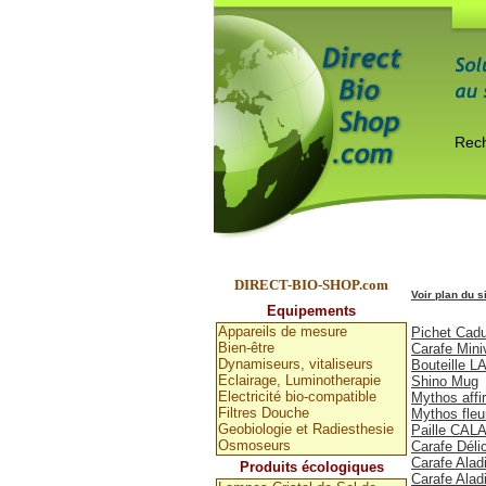
DIRECT-BIO-SHOP.com
Voir plan du s
Equipements
Dynamisation C
Appareils de mesure
Pichet Cad
Bien-être
Carafe Mini
Dynamiseurs, vitaliseurs
Bouteille 
Eclairage, Luminotherapie
Shino Mug
Electricité bio-compatible
Mythos affi
Filtres Douche
Mythos fleu
Geobiologie et Radiesthesie
Paille CA
Osmoseurs
Carafe Déli
Carafe Alad
Produits écologiques
Carafe Alad