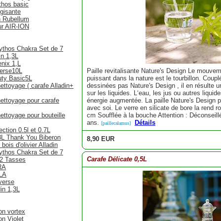
thos basic
gisante
n Rubellum
ur AIR-ION
ythos Chakra Set de 7
in 1,3L
nix 1,L
verse10L
Paille revitalisante Nature's Design Le mouveme
uty Basic5L
puissant dans la nature est le tourbillon. Coup
ettoyage ( carafe Alladin+
dessinées pas Nature's Design , il en résulte 
sur les liquides. L‘eau, les jus ou autres liquid
ettoyage pour carafe
énergie augmentée. La paille Nature's Design p
avec soi. Le verre en silicate de bore la rend 
ettoyage pour bouteille
cm Soufflée à la bouche Attention : Déconseil
ans.
Détails
[paillecalamus]
ction 0.5l et 0.7L
3L Thank You Biberon
8,90 EUR
ois d'olivier Alladin
ythos Chakra Set de 7
Carafe Délicate 0,5L
 2 Tasses
RA
LA
verse
in 1,3L
italiseurs
on vortex
n Violet