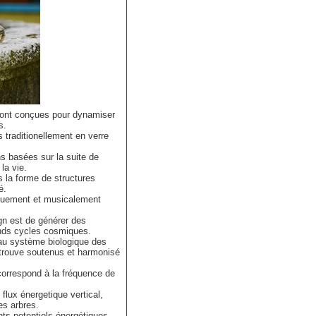
sont conçues pour dynamiser
s.
s traditionellement en verre
s basées sur la suite de
la vie.
 la forme de structures
é.
quement et musicalement
gn est de générer des
ands cycles cosmiques.
 au système biologique des
trouve soutenus et harmonisé
correspond à la fréquence de
flux énergetique vertical,
es arbres.
ents potentiels énergétiques