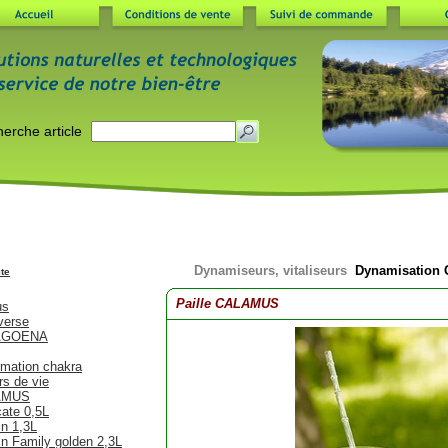
Dynamiseurs, vitaliseurs
Dynamisation C
ite
arafes Nature's Design
Paille CALAMUS
us
verse
LAGOENA
rmation chakra
rs de vie
LAMUS
cate 0,5L
in 1,3L
in Family golden 2,3L