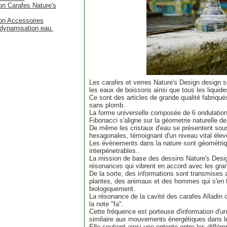
n Carafes Nature's
on Accessoires
n dynamisation eau.
Les carafes et verres Nature's Design design 
les eaux de boissons ainsi que tous les liquide
Ce sont des articles de grande qualité fabriqué
sans plomb.
La forme universelle composée de 6 ondulation
Fibonacci s'aligne sur la géometrie naturelle de 
De même les cristaux d'eau se présentent sous
hexagonales, témoignant d'un niveau vital élev
Les évènements dans la nature sont géométri
interpénetrables..
La mission de base des dessins Nature's Desi
résonances qui vibrent en accord avec les gr
De la sorte, des informations sont transmises
plantes, des animaux et des hommes qui s'en 
biologiquement.
La résonance de la cavité des carafes Alladin 
la note "fa".
Cette fréquence est porteuse d'information d'un 
similaire aux mouvements énergétiques dans l
Elle soutient ainsi une entente entre les différ